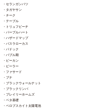
出すんです。 たまに言われまし
セランガンバツ
た。 「オレ（私）のも直してくだ
タガヤサン
さい」 でも、がんばっても直せな
いものもあるんです。 直せないも
チーク
のは根本的に間違っている。建築
テーブル
として成立していない。 根底から
トリュフビーチ
変えてしまったらその人のプラン
パープルハート
では無く、 新しいプランを作って
いる事になりますので意味がない
ハザードマップ
んです。 知らない間に見に付い
バスラローカス
たスキル。 最近とっても役に立っ
パドック
ていると感じます。
バブル期
ピーカン
ピーラー
ファサード
ブナ
ブラックウォールナット
ブラックリンバ
プレイリーホームズ
ベタ基礎
ペロブスカイト太陽電池