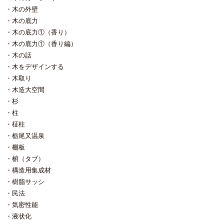
木の外壁
木の底力
木の底力①（香り）
木の底力①（香り編）
木の話
木をデザインする
木取り
木造大空間
杉
柱
柾柱
栃尾又温泉
棚板
椨（タブ）
構造用集成材
樹脂サッシ
民法
気密性能
液状化