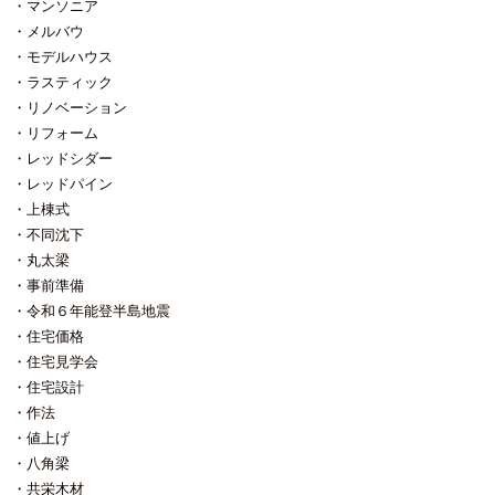
マンソニア
メルバウ
モデルハウス
ラスティック
リノベーション
リフォーム
レッドシダー
レッドパイン
上棟式
不同沈下
丸太梁
事前準備
令和６年能登半島地震
住宅価格
住宅見学会
住宅設計
作法
値上げ
八角梁
共栄木材