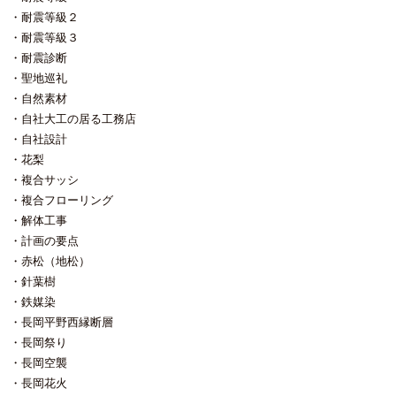
耐震等級２
耐震等級３
耐震診断
聖地巡礼
自然素材
自社大工の居る工務店
自社設計
花梨
複合サッシ
複合フローリング
解体工事
計画の要点
赤松（地松）
針葉樹
鉄媒染
長岡平野西縁断層
長岡祭り
長岡空襲
長岡花火