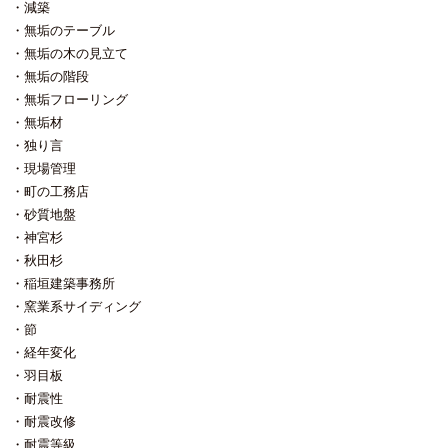
減築
無垢のテーブル
無垢の木の見立て
無垢の階段
無垢フローリング
無垢材
独り言
現場管理
町の工務店
砂質地盤
神宮杉
秋田杉
稲垣建築事務所
窯業系サイディング
節
経年変化
羽目板
耐震性
耐震改修
耐震等級