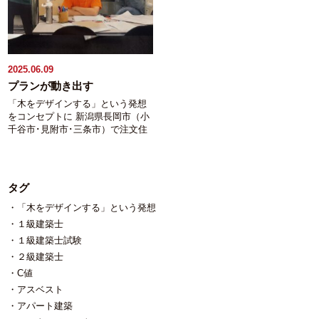
2025.06.09
プランが動き出す
「木をデザインする」という発想
をコンセプトに 新潟県長岡市（小
千谷市･見附市･三条市）で注文住
宅・リフォームをお手伝いしてい
る工務店 稲垣建築事務所の稲垣で
す。 何度かお伝えしていますが
隠語でNとSと呼ばれる２大建築系
タグ
資格学校で１級建築士の設計製図
講師を32年間させていただきまし
「木をデザインする」という発想
た。 途中、１年だけ２級建築士講
１級建築士
師をさせていただいたので講師歴
１級建築士試験
としては33年になります。 ↑写真
２級建築士
は特注タオルを巻いての講座中。
このタオルは本番でも全員が巻い
C値
ていきました。 他の受験生に「な
アスベスト
んだコイツ等！」と思わせる作戦
アパート建築
です(笑) それだけ続けさせていた