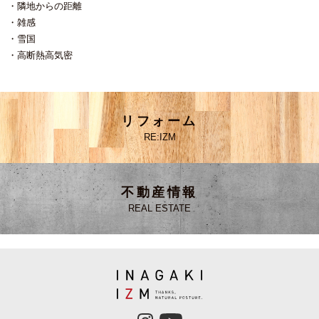
隣地からの距離
雑感
雪国
高断熱高気密
リフォーム
RE:IZM
不動産情報
REAL ESTATE