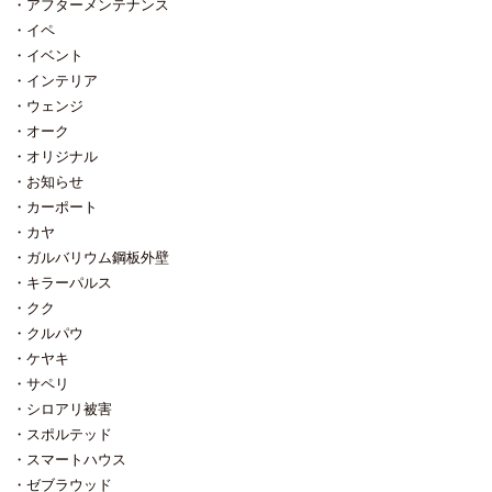
だいて何が良かったって一番は多
アフターメンテナンス
くの受講生と出会えたこと。 ほぼ
イペ
同業の沢山の方々と知り合えたの
イベント
は代えがたい財産です。 もう一
インテリア
つ、これは講師仲間からも特殊能
力と言われ続けましたが 何となく
ウェンジ
整っていない（美しくない）受講
オーク
生のプランをその場で合格プラン
オリジナル
に直せるスキルを身に付けられた
お知らせ
こと。 整ってないなぁ・・・と思
うプランを数分見ていると 受講生
カーポート
が書いたその図面の上で勝手に部
カヤ
屋が移動し始めるんです（本当
ガルバリウム鋼板外壁
に） 黙ってその図面を数分見つ
める（当該受講生にとっては地獄
キラーパルス
の時間） ↓ おもむろに図面にトレ
クク
ペを重ねて、そのプランの骨子
クルパウ
（大まかな考え方の軸）は変えず
ケヤキ
に ↓ 赤ペンでトレペの上に元々の
プランを“整える”のです。 何にポ
サペリ
イントを置いて見ているのか言葉
シロアリ被害
では上手く説明が出来ないのです
スポルテッド
が その部屋の使われ方、敷地に対
する配置、そして部屋そのものの
スマートハウス
形や一番大切な動線。 見事に動き
ゼブラウッド