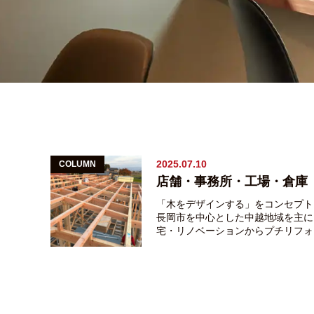
2025.07.10
COLUMN
「木をデザインする」をコンセプト
長岡市を中心とした中越地域を主に
宅・リノベーションからプチリフォ
お手伝いしている 稲垣建築事務所
す。 ある企業様から倉庫の建て替
受けました。 その企業様の現在の
貸。 家主さんが土地建物のご売却
とのことで 土地を買い求められ、
て替えを希望されています。 現在