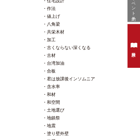
イベント予約
住宅設計
作法
値上げ
八角梁
共栄木材
加工
古くならない深くなる
資料請求
古材
台湾加油
合板
君は放課後インソムニア
含水率
和材
和空間
土地選び
地鎮祭
地震
塗り壁外壁