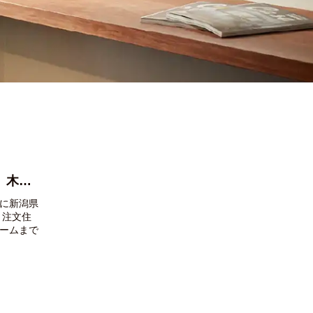
店舗・事務所・工場・倉庫 木造化のススメ
に新潟県
 注文住
ームまで
の稲垣で
え相談を
倉庫は賃
をしたい
倉庫の建
の倉庫は