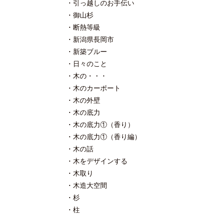
引っ越しのお手伝い
御山杉
断熱等級
新潟県長岡市
新築ブルー
日々のこと
木の・・・
木のカーポート
木の外壁
木の底力
木の底力①（香り）
木の底力①（香り編）
木の話
木をデザインする
木取り
木造大空間
杉
柱