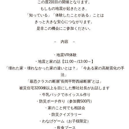
この度2回目の開催となります。
もしもの地震が起きたとき、
「知っている」「体験したことがある」ことは
きっと大きな安心につながります。
是非この機会にご参加ください。
－ 内容 －
・地震VR体験
・地震と家の話【11:00～/13:00～】
「壊れた家・壊れなかった家の違いとは？」「今ある家の高耐震化の手
法」
「最恐クラスの断層”長岡平野西縁断層”とは」
被災住宅3200棟以上を目にした弊社社長がお話します
・牛乳パックでホイッスル作り
・防災ポーチ作り（参加費500円）
・家のこと何でも相談会
・防災クイズラリー
・わなげゲーム（お子様限定）
・飲食ブース