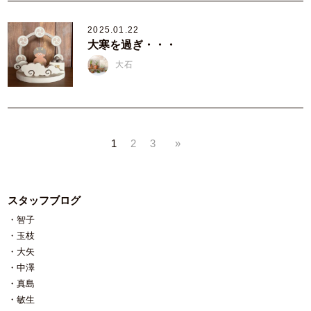
2025.01.22
大寒を過ぎ・・・
大石
1
2
3
»
スタッフブログ
智子
玉枝
大矢
中澤
真島
敏生