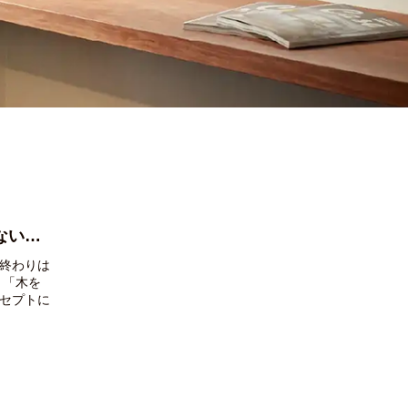
もしかしたらあなたが知らない大事な話②～工事に際する祭事のお話（まつりごと）
終わりは
、「木を
セプトに
もしかし
まつりご
ちんさ
しずめの
棟式 ※
的には全