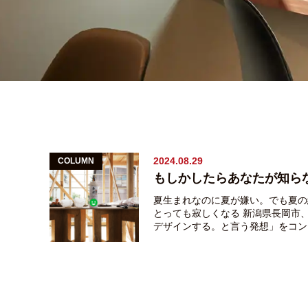
2024.08.29
COLUMN
夏生まれなのに夏が嫌い。でも夏の
とっても寂しくなる 新潟県長岡市
デザインする。と言う発想」をコン
する稲垣建築事務所、稲垣です。 
たらあなたが知らない大事な話②～
とのお話 工事着工前⇒地鎮祭（じ
い）※神式の本来の呼び方は「とこ
まつり」 上棟時 ⇒上棟祭又は上
いわゆる建て前ってヤツです 基本