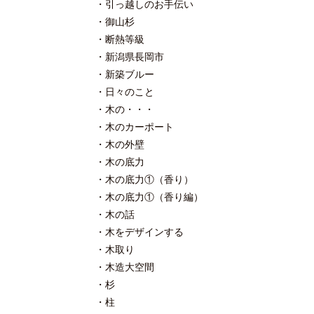
引っ越しのお手伝い
御山杉
断熱等級
新潟県長岡市
新築ブルー
日々のこと
木の・・・
木のカーポート
木の外壁
木の底力
木の底力①（香り）
木の底力①（香り編）
木の話
木をデザインする
木取り
木造大空間
杉
柱