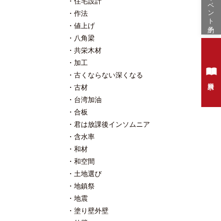
イベント予約
住宅設計
作法
値上げ
八角梁
共栄木材
加工
古くならない深くなる
資料請求
古材
台湾加油
合板
君は放課後インソムニア
含水率
和材
和空間
土地選び
地鎮祭
地震
塗り壁外壁