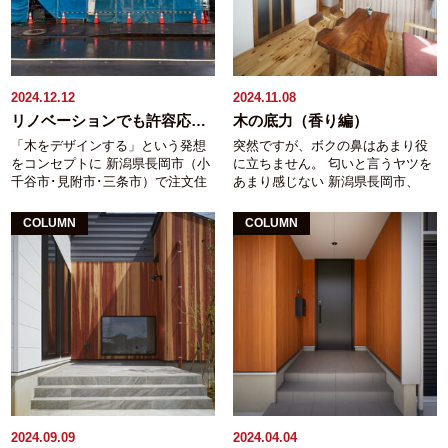
2024.12.12
2024.11.08
リノベーションでも許容応力度計算
木の底力（香り編）
「木をデザインする」という発想
突然ですが、ボクの鼻はあまり役
をコンセプトに 新潟県長岡市（小
に立ちません。 匂いと言うヤツを
千谷市･見附市･三条市）で注文住
あまり感じない 新潟県長岡市、
宅・リフォームをお手伝いしてい
『木をデザインする。と言う発
る工務店 稲垣建築事務所の稲垣で
想』をコンセプトにする稲垣建築
COLUMN
COLUMN
す。 薄氷を踏む想いでした。 築
事務所、稲垣です。 弊社事務所が
約40年の佇まいの美しい大きなお
完成したのは中越地震の年の春。
宅の大減築＋フルリノベ工事。 工
なのでもう２０年。 フローリング
事としては２階を全て減築（２階
をサンプルとしてご覧いただく為
建てから平屋に変更）＋１階のス
にプチリフォームしてからでも１
ケルトンリノベーション。 ↓ほと
０年位は経ちます。 けれど、事務
んど使われていなかったとおっし
所に来て頂くお客様に「木のいい
ゃる雰囲気のいい和室も無くなっ
香りがしますね」って言われて、
てしまいます(´;ω;｀) （残したかっ
「有難う御座います！」 とは言う
たのですが、ご要望を全て入れ込
ものの、残念ながら自分自身は木
むにはココを潰さざるを得ません
の香りをまったく感じていませ
でした） 佇まいが美しいでしょ？
ん。 木の香り。 木の香りにはリ
2024.09.09
2024.04.04