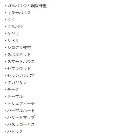
ル、木、塗り壁ですかね。 メンテ
バ、能登ヒバ、米ヒバ）にしか含
よね。 外壁にとどまらず、屋根の
「へ？」と思う鉄骨の梁が出てき
ガルバリウム鋼板外壁
ナンスフリーがあり得なくても、
まれません。 ヒバ系はとても高価
雪止め金具はどのくらいのピッチ
ましたけれど。なんでなんだろ
メンテナンス周期は出来るだけ長
キラーパルス
なので外部に使うには躊躇する金
で入れるかとか 今流行りの細っそ
う。。。？） ・壁に断熱材が入っ
スパンの方がいい。 と考えると、
額です。 とは言え、ヒバ類でもヒ
くてひょろっとした庭木も雪国で
ていないかもしれない ⇒天井は確
クク
弊社的には金属サイディング、又
ノキでも使い方がおかしければ腐
は無理（雪で折れます） 外構も雪
認できたので断熱材の存在はわか
クルパウ
は金属スパンドレルを推していま
るんですけどね。 ②防水性のある
の事を考えて作りこまないといけ
っていました。壁も結果、入って
ケヤキ
す。 いわゆるガルバリウム鋼板外
木を使う 水をはじくには脂（油）
ませんし、雪の降らない地域と比
いました。 が、立派な和室廻りは
壁です。 ただ、この外壁も気を付
です。要は脂っ気の多い材料を使
べたら考えなきゃならんことが増
サペリ
土壁で、しかもかなり薄かったの
けて設計しないと汚れや錆が気に
うのです。 例えば赤松（レッドパ
えますね。 新潟市内では何軒かの
で和室はさぞ寒かったことでしょ
シロアリ被害
なり始めます。 ちょっと話は飛
インはダメ）や唐松、セコイアレ
塗り壁のお宅もお手伝いしていま
う。 ・床の断熱材が無い ⇒これは
スポルテッド
びますが Youtubeで屋根の軒ゼロ
ッドウッド等がそれに当たるでし
すが、長岡市以東ではまだ実績あ
想定と言うより事前に床下に潜り
納めは止めなさいみたいな動画あ
スマートハウス
ょうか。 他にもタンニンと言う成
りません。 でもココのメーカーだ
込んで確認してありました。 床下
りますけど ある意味賛成、ある意
分が多い木は水に強いとされてい
ろうと言う所まで絞れたので積雪
の断熱材は10年ほど前のリフォー
ゼブラウッド
味大反対です。 と言うのもガルバ
ますが、、、、、 タンニンが多い
地でも採用していく方針です。
ム工事の際、弊社がお手伝いした
セランガンバツ
リウム鋼板系外壁は雨が当たらな
のはクリ、ナラ等広葉樹が多く、
少し話はそれますが、上で雪止め
洗面所･浴室部分を 除いて断熱材
タガヤサン
いところから傷んできます。 御同
水に強い弱い以前に外部で使った
金具の話題を出して思い出したこ
は一切なかったです。 （「でしょ
業でもこの事実をご存知ない方は
ら変形がハンパない気がしますの
とがあります。 建て替えのお客様
チーク
うね」と言う感じでした） 想定
居られますが 外壁には色んなもの
で 個人的には無しです。杉もタン
に入居していただく用に仮住まい
していたのに（意外に）その事象
テーブル
が付着します。その中には大陸か
ニンは多いですね。 ③水に耐える
専用の建物を所有しているのです
が無かったコト ・白蟻による蟻害
トリュフビーチ
ら飛んでくるわけのわからんモノ
（とされている）塗装を考える 外
が 何年か前、その建物の隣家が売
⇒事前に床下は確認していて、そ
パープルハート
も含まれます。 それらが外壁に付
部に使う木材に塗装する場合その
りに出され、購入された方が某リ
の範囲内では蟻害はありませんで
着します。どの外壁材とて同じこ
目的は 紫外線を防ぐ／虫を防ぐ／
フォーム業者さんに依頼されて 屋
した。 が、どこかには潜んでいる
ハザードマップ
とです。 ガルバリウム鋼板系の外
腐朽菌を防ぐ／防水効果を高め
根や外装のリフォームをされまし
だろうと想定していましたが、結
バスラローカス
壁はその汚れを雨で洗い流せない
る 主にはこれらが目的です。 塗
た⇒その冬大雪が降りました ⇒雪
果、まったく見当たりませんでし
パドック
軒下等が先に痛んでくるのです。
装も一つの方法だと思います。た
止め金具が少なかった為に雪の重
た。 （食害された痕跡も無し） 恐