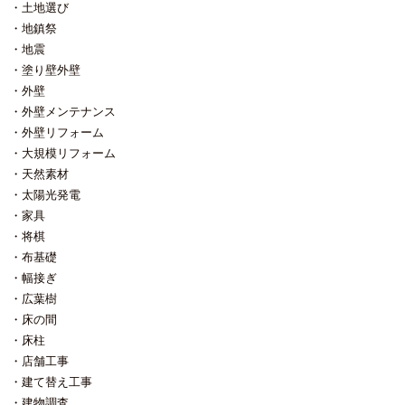
土地選び
ーに染まるまでの間汚らしく見え
染とか呼ばれる類のものですね。
る期間を我慢できるか。 ・塗装す
化学反応によって起こる発色です
地鎮祭
るのであれば一定期間でメンテナ
ので色は選べません。 他の色（グ
地震
ンスが必要 これをご理解いただか
レー以外）がイイのであれば着色
塗り壁外壁
ないといけません。 弊社の場合、
になります。 着色する場合は必ず
外壁
木の外壁を張る時はメンテナンス
メンテナンスも必要になりますの
コストを抑える為に大袈裟な足場
で、弊社では木の外壁を着色で使
外壁メンテナンス
を必要としない範囲でご提案して
う場合は 大袈裟な足場を必要とし
外壁リフォーム
います。 ↓工事中の２世帯住宅。
ない部分にのみご提案していま
大規模リフォーム
唐松の外壁材。赤身が強いです。
す。 ↑写真はピーラーと言う木に
↓横張部分は唐松。縦張り部分はピ
着色で仕上げています。 若い頃か
天然素材
ーラー。いずれも塗装を掛けてい
らこの色が好きでした。
太陽光発電
ます。 因みにウッドデッキはパー
家具
プルハート。柱はパドックです。
将棋
いずれも撥水塗装しています。 ↓
これがセコイアレッドウッドの外
布基礎
壁。世界一背が高くなる木です。
幅接ぎ
広葉樹
床の間
床柱
店舗工事
建て替え工事
建物調査