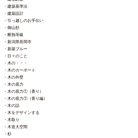
建築基準法
建築設計
引っ越しのお手伝い
御山杉
断熱等級
新潟県長岡市
新築ブルー
日々のこと
木の・・・
木のカーポート
木の外壁
木の底力
木の底力①（香り）
木の底力①（香り編）
木の話
木をデザインする
木取り
木造大空間
杉