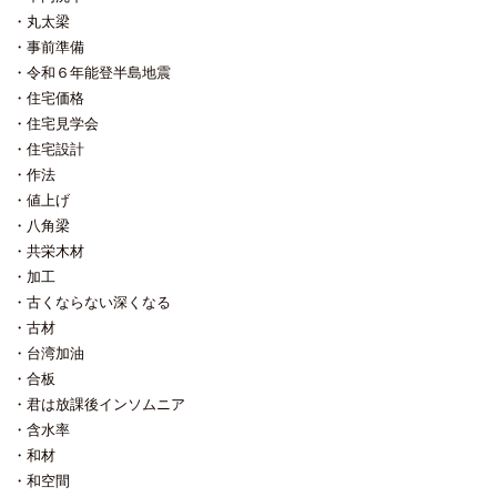
す。 メンテナンスフリー なん
ります。 樹種は関係ないです。
かと思います。 この芯に近い赤味
丸太梁
てあり得ないと言う事を頭におい
100％変色します。 住宅で例え
の部分（色の濃い部分）のみを外
事前準備
て メンテナンス周期を出来るだけ
ば外壁や木の塀に使うとしたら お
壁に使うのであれば塗装は必要無
長くし、メンテナンスコストを抑
値段が高い順に セコイアレッドウ
いと思っています。 それだけ腐り
令和６年能登半島地震
える事が肝要です。 今回はガル
ッド＞米杉＞桧＝唐松＞杉 等が一
にくいですし虫も付きにくいで
住宅価格
バ外壁のお話でしたが 次回は木の
般的かと思いますが、いずれも赤
す。 木は紫外線にさらされると杉
住宅見学会
外壁と塗り壁についてボクなりの
身限定です。 （個人的経験則では
であれ他の木であれ、いずれは必
考えをお伝えしたいと思います。
住宅設計
セコイアの白太は他の樹種より長
ずグレーに変色します。 そのグレ
持ちする気がします） 丸太の中心
ーに染まり切るまでは少し汚く見
作法
付近を赤味、樹皮に近い色が白い
えてしまう事もあります。 それさ
値上げ
部分を白太（しらた）と呼びま
え我慢できて赤味のみの材料であ
八角梁
す。 ↓樹芯に近い少し色が濃い部
れば外壁は無塗装でぜんぜんいけ
分を赤味、樹皮に近い白っぽい部
ちゃうと思います。 ウッドロン
共栄木材
分を白太と呼びます。 どんな木を
グエコとかエコウッドトリートメ
加工
使っても白太であればそれほど水
ントと言う製品名の木材保護保持
古くならない深くなる
に耐性はありません。赤身と白太
剤がありますが 比較的短時間に無
古材
では恐らく倍半分以上に耐久性は
塗装経年変化後の色に変える事が
違います。 逆に上にあげた樹種の
出来るモノです。 メーカーさんは
台湾加油
赤身のみを揃えられれば、もしか
コレを塗料とは呼んでいません。
合板
したら塗装などせずに そのまんま
詳しい成分も非公表の様です。 た
君は放課後インソムニア
外壁として使っても驚異的な耐久
だ、成分に酸化鉄が含まれている
含水率
性が有るかと思います。 弊社は
事から 木材内部のタンニンと言う
見た目の温かみを出すために木の
成分と鉄を化学反応させ、着色で
和材
外壁はお勧めしています。 ただ
はなく変色させているものと理解
和空間
し、 ・無塗装の場合、均一にグレ
しています。 要は鉄媒染とか草木