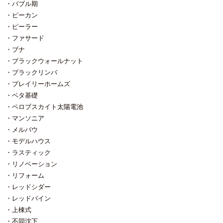
弊社が軒ゼロ納まりを多用するの
バブル期
だし、水に弱いとされている木に
さに耐えきれず金具がすべて外れ
らく基礎の高さが高く、換気口の
は、軒ゼロが先にあるのではなく
どんな塗装をしてもほぼ無駄で
て ２ｍ近く積もった雪が弊社所有
数が多いとは言えない状態でも乾
ピーカン
メンテナンス周期の長いガルバ系
す。 塗ったものは必ず剥げます。
の建物のサッシ、硝子を破壊して
燥状態を保てていたのだと思いま
ピーラー
外壁をお勧めしたいのがスタート
浸透性塗料を使ったとしてもその
部屋に雪が雪崩れ込んだ。 と言う
す。 多少雨にも打たれました
ファサード
で 雨で洗い流せない部分は出来る
成分は徐々に少なくなります。 塗
恐ろし事故があったのです。 幸い
が、耐震パネルを張ってサッシを
だけ作らない⇒軒ゼロ納まり。な
装に頼る場合でも樹種は選ばない
にして仮住まいをされておられる
ブナ
取り付けたら 大型除湿機とジェッ
ので順番が逆なのです。 お勧め
と痛い目にあいます。（ほぼ確実
方がいない時期でしたが 人がいた
トヒーターで乾燥させつつ粛々と
ブラックウォールナット
はガルバ系なのですが他を認めて
に） メーカーさんは塗料とは謳っ
ら怪我は勿論のこと、もしかした
工事を進めてまいりたいと思いま
ブラックリンバ
いない訳ではなく それぞれ一長一
ていませんが、企業秘密の為成分
ら命に係わるかもしれなかった事
す。
短あるわけですし、使用場所を考
プレイリーホームズ
非公開となっている 腐朽菌を入り
故です。 予算の関係なのか雪止め
えて選択すればいいと思っていま
にくくする水性木材防護保持剤も
金具を間引いている現場も散見さ
ベタ基礎
す。 ボクは建築会社はそれぞれの
あります。 この製品、酸化鉄が入
れますが、ちょっと怖いです。
ペロブスカイト太陽電池
主義主張があって当然だと思うし
っていて杉は直ぐにグレーに変わ
話を戻します。次に木の外壁 ある
マンソニア
どんな材料を選択するのかも違っ
るけれど桧はなかなか色が変わら
条件さえクリアすれば木の外壁に
ていて当然だと思っていますが 巷
ない と言うHP上の情報から察する
塗装は必要ないと本気で思ってい
メルバウ
で実しやかに流れる話でも誤った
に、タンニンの多い木を鉄媒染し
ます。 その条件は「すべて赤味
モデルハウス
情報は存在していると思っていま
ているのだと理解しています。 非
材」で外壁材料が揃えられるのな
ラスティック
す。 例えばタイルの外壁。タイル
常に優れていると思いますがこれ
ら。 丸太を思い浮かべてくださ
リノベーション
そのものは非常に長持ちすると思
を塗ったり含浸させたりしたら全
い。 樹皮に近い部分を白太（しら
います。 しかしお金を掛けてタイ
てOK、、、、ではない筈です。
た 辺材などとも呼びます）、 芯
リフォーム
ルを張ったとしても、その下地が
木は杉であろうとヒノキであろう
に近い色の濃い部分を赤味とか赤
レッドシダー
痛みます。 下地が傷んでしまえば
と、弊社がウッドデッキで使うパ
太（芯材とも呼びます）と呼びま
レッドパイン
結局張替えしか選択肢がなくなる
ープルハートであろうと なんなら
す。 ↑写真の丸太は凄く程度のい
ので イニシャルコストが高額な
上棟式
ウォールナットでもチークでも、
い丸太なので白太部分は少ない方
分、張替えコストも高額になりま
外部で使えばいずれグレーに変わ
ですが通常は白太がもう少し多い
不同沈下