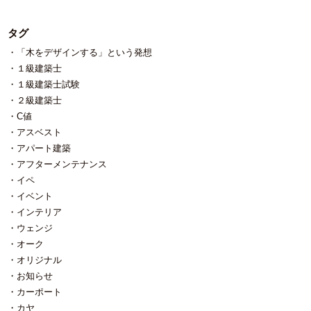
らないと公言していました。 で
よね。」 という意見と 「使い方が
です。（台湾ガンバレ） さて、
いた図面があまり当てにできない
に鼻を近づけてクンクンすればわ
も、マ・ドンソクさんと言う男優
おかしくない？」 という意見が見
住宅外壁の話の２回目。 最近ご要
事が判明し 有るはずの梁（実際は
かりますが） 広葉樹で香りが強い
さん主演の映画が面白い。 圧倒的
られましたが、ボク的には双方の
望が多くなりつつある塗り壁。目
無い）、 無いはずの柱（実際は有
のは楠（クス）と言う木。防虫剤
タグ
に強いのです。面倒なストーリー
意見に頷けます。 木は濡れても、
地が出来ないシームレスな表情な
る）、 何故にこんな高さに梁が？
をクスの精油から作ったりしま
展開も無く、（失礼） ただただ強
「木をデザインする」という発想
比較的早く乾いてくれれば腐りま
のでスッキリしてます。 ↑（新潟
（撤去しないと頭ぶつかる）、 昔
す。 大別して香りがする木はフ
いドンソクさんに爽快な気分にし
せん。 木が腐ると言う現象は木材
市内のお宅）白い部分が塗り壁で
の図面には梁成（梁の高さ）300と
ィトンチッドが多く含まれる針葉
１級建築士
てもらっている 新潟県長岡市、自
腐朽菌と言う名の木を腐らせる菌
す。ついでに黒い塀も塗り壁で
記入してあるのに実際は180㎜、
樹が多いです。 で、広葉樹の中に
１級建築士試験
社大工の居る工務店、稲垣建築事
が、木材内部のセルロース・リグ
す。 今は大小さまざまなメーカ
昔の図面には梁成（梁の高さ）150
はとっても臭い木もあるんです
２級建築士
務所の稲垣です。 韓国映画では
ニンと言う 木材成分を破壊分解す
ーさんが塗り壁材を発売されてい
と記入してあるのに実際は360㎜、
よ。 もちろん削って、仕上げてか
「THE WITCH」ってヤツも好きで
る事で起こります。 当然ながら腐
ますが ボクのこの質問↓に明確に
C値
等々様々あり、現場で瞬時に対応
ら時間が経てばその匂いも消えて
す。（ただただ強い系） ついでに
朽菌は湿度の高い場所で活性化す
答えていただけたメーカーさんは
できる瞬発力は自社大工がいてこ
いきます。 なので、匂いのキツイ
アスベスト
「新感染」って言うゾンビ映画も
るため、雨でぬれてしまう屋外で
今のところありません。 『外壁が
そだと感じました。 （１日に何度
木を使う場合は、出来るだけ早め
アパート建築
お勧めです（ドンソクさんも出演
使用する場合は 水切れ（濡れたと
最悪１か月程度雪に触れ続ける可
も予定に無かった材木を運んでく
に仕上げる事が肝要かと思いま
されてます） さて今日は下手した
アフターメンテナンス
しても出来るだけ早く水分を除去
能性がありますが、その辺りの御
れた材木屋さんには申し訳なかっ
す。 ↓床／ヒノキ 天井／杉 竣工
ら１か月以上雪と触れ続けるかも
できる）がいいように 使う場所、
社製品データはありますか？』 返
たです） １階桁高さ（以前の２階
後しばらく経ちますがまだまだフ
イペ
しれない過酷さを強いられる 雪国
使用方法、納め方。いろいろ工夫
ってくる答えは「札幌でも実績が
床梁の高さ）が全部で４種類あり
ィトンチッド（木の香り）に満た
イベント
の外壁は何がいい？と言う話題で
をしないとそりゃ腐りますわね。
あります」「盛岡でも施工されて
（２階の床高さが４か所で違う）
されています。 フィトンチットは
インテリア
す。 メンテナンスフリーなんて夢
では、どうしたらいいのか？ ①腐
います」。 気温では無く、雪の問
大変苦労いたしました。 想定の
木の色にも影響しているそうです
みたいな外壁材はあり得ないと言
りにくい木を使う ヒノキチオール
題を心配しているのだけれど、今
ウェンジ
範疇だったことは ・既存材木が狂
が、色の話はまた次回。
う前提でお話を始めます。 住宅外
と呼ばれる（主に匂いの成分）を
のところ安心させてくれるメーカ
っている（捻じれ等）であろう事
オーク
壁で最もポピュラーなのは窯業系
含んでいる木を使う。 このヒノキ
ーさんはありません。 大雪の年は
⇒40年前なので乾燥材と呼ばれる
オリジナル
サイディングと言う材料。 タイル
チオール、“ヒノキ”と言う名が含ま
１か月くらいは（地盤近くの外壁
材木はありませんでした。 よって
お知らせ
調や石目調に加工されたよく見る
れていますのでヒノキに含まれて
が）雪に触れ続ける事になるので
未乾燥材を使用している為、割
外壁です。 他には金属系サイディ
いそうですが、 ヒノキにこの成分
心配なんです。 住まい造りを考え
れ、捻じれはある程度想定してい
カーポート
ング、金属スパンドレル、タイ
はありません。主にヒバ（青森ヒ
る際に雪はやっぱり要らないです
ました。 （予期せぬところから
カヤ