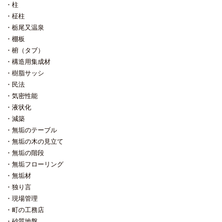
柱
柾柱
栃尾又温泉
棚板
椨（タブ）
構造用集成材
樹脂サッシ
民法
気密性能
液状化
減築
無垢のテーブル
無垢の木の見立て
無垢の階段
無垢フローリング
無垢材
独り言
現場管理
町の工務店
砂質地盤