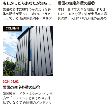
まだ暑い最中、仮住まいへのお引
ラックス効果が有ると言われてい
もしかしたらあなたが知らない大事な話⑤～木の使い方（外部編）
雪国の住宅外壁の話②
越しのお手伝いから始まり 雪が本
て、睡眠時のα波が増加することが
先週の老体に鞭打つかのような身
昨日、台湾で大きな地震がありま
格的に振り出す前になんとかかん
確認されています。 脈拍も安定
体の酷使が祟って、未だにヒラヒ
した。 有名な話ですが東日本大震
とか屋根を掛け終えました。 約１
し、非常に落ち着ける状態になる
ラしている 新潟県長岡市、木をデ
災の際、人口2300万人強の台湾の
か月ほど遅れています。原因は外
のだそうです。 木の種類によって
ザインすると言う発想をコンセプ
方々が200億円以上の支援を下さい
壁と軒裏材料に含まれていたアス
香りは違うのですが、その違いは
トにする稲垣建築事務所、稲垣で
ました。 能登半島地震の時もあっ
ベスト。 解体の際にはシートで覆
木の中に含まれている精油（芳香
COLUMN
す。 でも実は30代のデブの頃より
という間に25億円。 加えて、いち
って飛散防止をした上で、そおっ
油とも言います）成分の違い。 こ
体力あるのでは？と思っていたり
早く救援部隊を送ると日本政府に
と、本当にそぅっと、１枚ずつ剥
の精油成分をフィトンチットと呼
します。 もしかしたらあなたが
打診したものの陸路が閉ざされて
がします。 もちろんすべて手作
びます。名前はご存知の方も多い
知らない大事な話⑤～木の使い方
いたためお断り、 だったら海か
業。アスベストの含まれ得ている
と思います。 フィトンチットと言
（外部編） 木は基本腐ります。外
ら、と言う申し出までしていただ
材料を折ったり削ったりなんてご
うと森林浴で浴びる無形の木の効
部に使う場合はよく考えないとい
いたと聞いています。 沢山の寄付
法度なのです。 元々のお宅が大き
用って考えておられる方も多いの
けません。 ただ、使いようによっ
をいただいたからお返しする。の
いのでこれだけでかなりの時間を
ですが、 実は樹種により異なる香
てはとても長持ちする材料でもあ
も大切ですが、 心を寄せていただ
取られてしまいました。 従前のお
りの元の油の事なんですね。 杉
ります。 つい先日、主にＳＮＳ
ける方々には気持ちも一緒にお返
宅の図面が残されていたのが幸い
（針葉樹）の香りを嗅いだことが
系で話題になっていました。 某世
ししないといけないと思っていま
し、 残す柱・梁、新設する柱・
無い方は殆どいらっしゃらないと
界的有名日本人建築家設計のある
す。 新潟県長岡市、自社大工の居
梁、を検討しつつ許容応力度計算
思うし 桧（針葉樹）の香りは入浴
公共施設の外部に使った木材が朽
る工務店、稲垣建築事務所の稲垣
をしています。 一番に目指した積
剤やルームフレグランスにも利用
2024.04.02
ち果てている。と。 写真も見まし
です。 出来得るなら台湾の被災さ
雪２ｍ時の耐震等級２は残念です
されるくらい良い匂いです。 青森
雪国の住宅外壁の話①
たが確かにボッロボロ。（長岡の
れた皆さんがひもじい思いをされ
がクリアできず。 既存の梁の3/4を
ヒバや能登ヒバ（針葉樹）の香り
韓国映画、ドラマはウォン･ビン主
あの建物もこの世界的巨匠の設計
る事の無いように、 もしかしたら
入れ替えないと達成できないこと
はとっても癒される香りです。 広
演の「アジョシ」と言う映画以来
ですね） 建築後24年？だったか
まだ建物の下敷きになっている方
がわかり 積雪1.5ｍ時の耐震等級２
葉樹（オーク、ナラ等）はフィト
見ていなくて 両国間のメンドクサ
な？ 「まあ、それくらいの期間ノ
の救出にも日本国は迅速に動いて
で計算しています。 ただ、、、ス
ンチッドをほとんど含んでいない
イ問題も相まって、韓流にははま
ーメンテナンスだったらそうなる
いただきたいものです。 台湾加油
ケルトン解体してみたら残されて
為ほとんど無臭です。 （削りたて