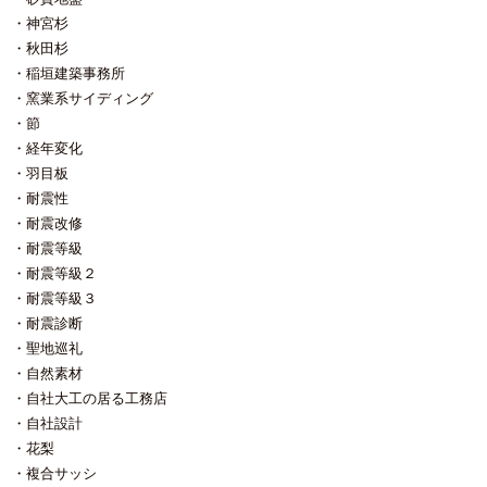
神宮杉
秋田杉
稲垣建築事務所
窯業系サイディング
節
経年変化
羽目板
耐震性
耐震改修
耐震等級
耐震等級２
耐震等級３
耐震診断
聖地巡礼
自然素材
自社大工の居る工務店
自社設計
花梨
複合サッシ