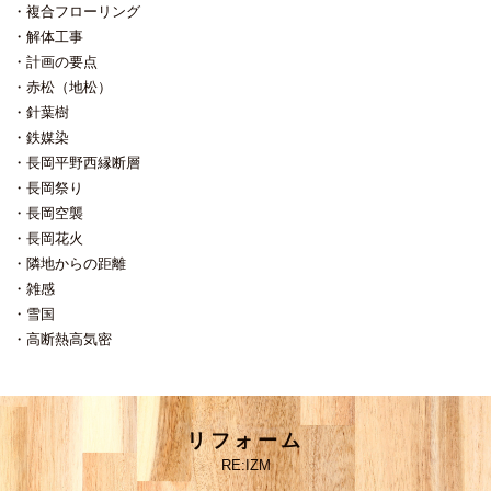
複合フローリング
解体工事
計画の要点
赤松（地松）
針葉樹
鉄媒染
長岡平野西縁断層
長岡祭り
長岡空襲
長岡花火
隣地からの距離
雑感
雪国
高断熱高気密
リフォーム
RE:IZM