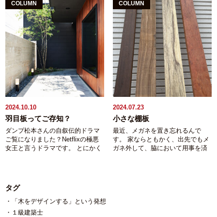
香りについてご説明してきまし
ンする。と言う発想」をコンセプ
ベスト。 解体の際にはシートで覆
す。 ちなみに、全国の高齢者施設
ではなく、 ≪なるほどね。こんな
寸法でしたので傷付けないか、汚
COLUMN
COLUMN
た。 今回は音。 劇場やコンサート
トにする稲垣建築事務所、稲垣で
って飛散防止をした上で、そおっ
でも同じ調査をしたら結果はまっ
風にもできちゃうんだね。≫的な
さないかヒヤヒヤでした。 木を
ホールに木を使うことが多い理由
す。 いつもは眼鏡視力を計るので
と、本当にそぅっと、１枚ずつ剥
たく同じ。 しかも転倒率や不眠を
映えるを目指すことだって出来る
欲しておられる方は沢山居られる
は 高音、中音、低音とすべての音
すが、運転以外は眼鏡が邪魔なの
がします。 もちろんすべて手作
訴える方の割合も木造のほうが圧
んです。 instagramに溢れている
けれど、なかなか無垢の木とふれ
を程よく吸収する性質を木が持っ
で車の中に忘れ、 今年は裸眼視力
業。アスベストの含まれ得ている
倒的に低いのだそうです。 全国的
多くの家と同じ仕様でコストを抑
あう場所も無く 仕方なく集成材や
ているためです。 木には目には見
を計りました。全く見えずに適当
材料を折ったり削ったりなんてご
に幼稚園･保育園・こども園はもち
えることは出来ませんが その御家
建材で落ち着いてしまわれている
えない小さな孔が無数に開いてい
に答えましたが案外当たっていた
法度なのです。 元々のお宅が大き
ろん、小学校も木造が見直され、
族にとっての“良い家”を一緒に、も
方が居られるのではないか？ 集成
て、多孔質な事で不快な残響を吸
ようです。 以前のデータになり
いのでこれだけでかなりの時間を
古い鉄筋コンクリート造の建て替
がきながら探すことが出来るのは
材と比較しても材料自体の単価は
収するからだと言われています。
ますが、国の出先の研究所で実験
取られてしまいました。 従前のお
えの時は木造を選択する行政も多
設計も施工も自社完結できる工務
さほど変わらない樹種もあるんで
人間に聞こえる範囲の周波数音の
したデータが有ります。 内装に使
宅の図面が残されていたのが幸い
くなっていると聞きます。 インフ
店のみだと思っています。 ※ア
すよ。 （加工や仕上げの手間は掛
不快に感じる部分を吸収するだけ
う木材の使用率を30％、45％、
し、 残す柱・梁、新設する柱・
ルエンザウイルスは湿度50％以上
イキャッチ画像は弊社事務所のエ
かってしまいますが） カウンタ
でなく 超高周波音（人間には聞こ
90％とした部屋を用意して視覚的
梁、を検討しつつ許容応力度計算
の中ではその殆どが死滅すると聞
ントランス 数年前に少しだけリフ
ー材だけでなく、例えば空間のア
えない高周波数音）をもコントロ
快適性を調べた結果のデータ。 内
をしています。 一番に目指した積
いたことがあります。 コンクリー
2024.10.10
2024.07.23
ォームした時の写真です。 使わ
クセントとして現しの柱を１本建
ールしています。 この超高周波
装ですので構成要素としては床、
雪２ｍ時の耐震等級２は残念です
トでは湿度をコントロールできな
れている材料は、 梱包を開けてみ
てたい。 そんな方のご要望にもお
羽目板ってご存知？
小さな棚板
音、人間には聞こえている認識は
壁、天井となり四角い部屋なら６
がクリアできず。 既存の梁の3/4を
いけれど、 木は部屋が乾燥すれば
たら１枚割れていたフローリング
応えできます。 弊社で直ぐにご
ダンプ松本さんの自叙伝的ドラマ
最近、メガネを置き忘れるんで
無いけれど、耳にはちゃんと届い
面あります。 それら６面の目から
入れ替えないと達成できないこと
自ら蓄えた水分を放出し、湿度が
とか そもそも間違って発注してし
用意できるのは ・現し（化粧）柱
ご覧になりました？Netflixの極悪
す。 家ならともかく、出先でもメ
ていて この超高周波音を完全にシ
入ってくる「木質面積」がどの程
がわかり 積雪1.5ｍ時の耐震等級２
高ければ余分な湿度は吸収しま
まったフローリングとか まとめて
米杉・米栂・ピーラー・秋田杉・
女王と言うドラマです。 とにかく
ガネ外して、脇において用事を済
ャットアウトすると人間は生理的
度なら一番“落ち着ける”空間なのか
で計算しています。 ただ、、、ス
す。 その辺の木の持つ調湿作用が
買って数本余ってしまったウッド
桧の針葉樹を始め パドック・パー
面白い？と言うか引き込まれてい
ませ、 車に戻ってエンジン掛けて
に不快な感じを持つのだそうで
を調べる実験です。 結果としては
ケルトン解体してみたら残されて
体に肯定的な環境を作ってくれて
デッキ材とか そのままでは使えな
プルハート・タモ・ニレ・インド
くのですが すべて見終わってから
スタートするまで違和感なし。 要
す。 超高周波音を耳にすれば（聞
30％、45％、90％すべての部屋で
いた図面があまり当てにできない
いるのではないでしょうか。 数回
い材料を再加工して ランダムに壁
ローズ・花梨・ケヤキ・コクタ
YouTubeで観たダンプさんの引退
はメガネでも裸眼でもそれほど見
こえていると言う意識はなくと
快適であると判断されました。⇒
事が判明し 有るはずの梁（実際は
前のblogでもお話しましたが、木
に張ったものです。
ン・シタンの多彩な広葉樹 ・一枚
試合の最後にされた惜別の挨拶に
え方に差異はなく 元々目が悪かっ
も）α波が発生し、精神的にリラッ
脳波の測定結果らしいです。 30％
無い）、 無いはずの柱（実際は有
の持つリラックス効果は杉や桧な
板テーブル材として 杉・ケヤキ・
タグ
ドラマ以上に泣いてしまった 新潟
た人間の老眼が進むとそうなるら
クスできるそうです。 この超高周
（床のみ木材）、45％（床＋腰壁
る）、 何故にこんな高さに梁が？
どの針葉樹に多く含まれる フィト
ベリ・栃・ウェンジ・ブラックウ
県長岡市、自社大工の居る工務
しいと初めて知った 新潟県長岡
「木をデザインする」という発想
波音は、木々のざわめきや鳥の
程度、又は床＋壁１面～２面、又
（撤去しないと頭ぶつかる）、 昔
ンチッドと言う物質によるもので
ォールナット ・カウンター材とし
店、稲垣建築事務所の稲垣です。
市、自社大工の居る工務店、稲垣
声、川や清流の水面のせせらぎ、
は床＋過半の天井が木材）は脈拍
の図面には梁成（梁の高さ）300と
す。 フィトンチッドの語源を調
て 挙げきれない程の多彩な広葉
１級建築士