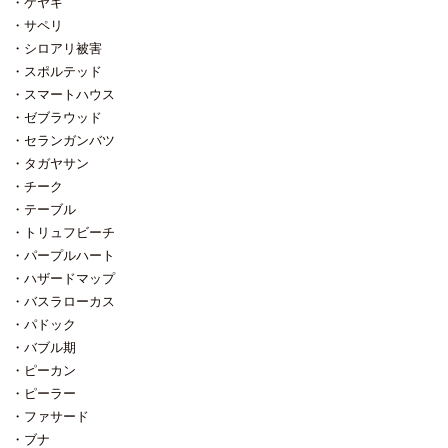
ケヤキ
プされているわけではありませ
らブビンガ、ブラックリンバ、ベ
いう事では無くて、木の色・香
いました。 が、立派な和室廻りは
ん。 だったら本当の意味の唯一
リ、ウェンジ。 赤系、グレー系、
り・木目・そして音。 この当たり
サペリ
土壁で、しかもかなり薄かったの
無二の羽目板を作ってしまえばイ
黒系、揃えました。 ↑ブビンガ
の人間の五感を心地よく保てる木
で和室はさぞ寒かったことでしょ
シロアリ被害
イんじゃね？ との想いから、弊社
バーカウンターの王道はこの木。
の使い方が最も落ち着ける空間だ
う。 ・床の断熱材が無い ⇒これは
スポルテッド
独自に作ったのがこちらです。 天
輸入規制がかかり、最近ではほと
と確信しているわけです。 という
想定と言うより事前に床下に潜り
井の羽目板。樹種はパドック。 パ
んど丸太が輸入できていないとの
スマートハウス
事で、次回の木の底力は『音』の
込んで確認してありました。 床下
ドックの角材を薄い板材に加工
噂です。 ↑ブラックリンバ 建築に
お話を。
の断熱材は10年ほど前のリフォー
ゼブラウッド
し、実加工してもらった完全オリ
使われることは少なく、多くはギ
ム工事の際、弊社がお手伝いした
セランガンバツ
ジナルです。 ただ、実加工まで
ターのボディとして人気がありま
洗面所･浴室部分を 除いて断熱材
タガヤサン
するとそれなりのコストが掛かっ
す。 ↑ベリ（柾） 仕上げていない
は一切なかったです。 （「でしょ
てしまう訳です。 個人的には、実
のでざらざらしていますが ゼブラ
チーク
うね」と言う感じでした） 想定
加工をしなくても板と板とを突き
ウッドと同じようなシマシマが美
していたのに（意外に）その事象
テーブル
付けで張ってしまっても良いので
しい木です。 ↑ウェンジ（柾） コ
が無かったコト ・白蟻による蟻害
トリュフビーチ
は？ と思っています。 材料自体が
チラも仕上げていないので表面荒
⇒事前に床下は確認していて、そ
パープルハート
乾燥収縮で縮んでしまうと隙間が
れていますが 黒系の木と言ったら
の範囲内では蟻害はありませんで
空いてしまうけれど それを許容で
このウェンジかと思います。 ４
した。 が、どこかには潜んでいる
ハザードマップ
きる方なら実加工なんて要らない
枚写真を送付して、再び倉庫に立
だろうと想定していましたが、結
バスラローカス
と思ったりもしています。 実加
て掛ける際に目に留まったのがコ
果、まったく見当たりませんでし
パドック
工が要らないなら どんな木でもさ
レ。 ↑エンジュ 木へんに鬼と書い
た。 （食害された痕跡も無し） 恐
ほど高価にならない様に作れま
て槐（えんじゅ）⇒昔は魔よけの
バブル期
らく基礎の高さが高く、換気口の
す。 その価格は材料自体の価格の
木とされていました。 当て字で延
数が多いとは言えない状態でも乾
ピーカン
高い安いに直結しますが 少なくと
寿⇒縁起が良さそうな当て字。 こ
燥状態を保てていたのだと思いま
ピーラー
も実加工分や、メーカー既製品よ
の木は国産もあります。日に焼け
す。 多少雨にも打たれました
ファサード
りは安価にできるはずです。 弊
るとこげ茶色の深い色に変わりま
が、耐震パネルを張ってサッシを
社では 上のパドック羽目板と秋田
す。 木と言うのは㎥あたりいく
ブナ
取り付けたら 大型除湿機とジェッ