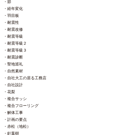
節
経年変化
羽目板
耐震性
耐震改修
耐震等級
耐震等級２
耐震等級３
耐震診断
聖地巡礼
自然素材
自社大工の居る工務店
自社設計
花梨
複合サッシ
複合フローリング
解体工事
計画の要点
赤松（地松）
針葉樹