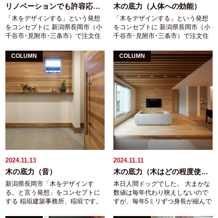
っていただけるお客様が居られた
うご主人は木目に拘り、 奥様は色
リノベーションでも許容応力度計算
木の底力（人体への効能）
らどう答える？と。 お二人とも即
合いと硬さに拘りがありました。
「木をデザインする」という発想
「木をデザインする」という発想
答で『受けます！』とは言ったも
様々な樹種をご紹介しながら 木に
をコンセプトに 新潟県長岡市（小
をコンセプトに 新潟県長岡市（小
のの （10年以上前の話ですが）
触れて、硬い木柔らかい木、赤い
千谷市･見附市･三条市）で注文住
千谷市･見附市･三条市）で注文住
「それが例えば1500万円だったと
木白い木黒い木、優しい木カッコ
宅・リフォームをお手伝いしてい
宅・リフォームをお手伝いしてい
したら？」 お二人とも一瞬たじろ
いい木、 一括りに“木”と言っても
る工務店 稲垣建築事務所の稲垣で
る工務店 稲垣建築事務所の稲垣で
いだのを見逃しませんでしたが(笑)
その表情の違いを目の前でご覧に
COLUMN
COLUMN
す。 薄氷を踏む想いでした。 築
す。 今日は天気予報が良かったの
お二人とも、受けるとおっしゃい
なれる場所が欲しいなぁと思った
約40年の佇まいの美しい大きなお
で倉庫の整理して体がバラバラに
ました。でも、お一人は嘘だと思
次第です。 そして本日土曜日。
宅の大減築＋フルリノベ工事。 工
なりそうです。 さて、木の底力
っています(笑) ハウスメーカーや
ネットからのお問合せで遠路遥々
事としては２階を全て減築（２階
の際たる話をさせていただきま
ビルダーではなく、 私たちは（対
福島県の太平洋側から 現在ご新築
建てから平屋に変更）＋１階のス
す。 （財）日本住宅木材技術セン
談相手の他２社含む）設計施工の
中のお住まいに造作されるTVカウ
ケルトンリノベーション。 ↓ほと
ターっていう国の出先機関がサン
建築屋です。 そう言った立場から
ンターの材料をご覧になりに来て
んど使われていなかったとおっし
プリング調査した結果からお話し
申し上げると金額はあまり怖くは
いただいたお客様がいらっしゃい
ゃる雰囲気のいい和室も無くなっ
ます。 小中学校で児童のインフル
無いのです。 ただし、最初から
ます。 その方はブラックウォール
てしまいます(´;ω;｀) （残したかっ
エンザによる学級閉鎖率調査。 サ
instagramや住宅雑誌から飛び出し
ナット一択。 長さ2700㎜強×巾600
たのですが、ご要望を全て入れ込
ンプリング調査ではインフルエン
てきたような住まいをイメージさ
㎜のブラックウォールナットらし
むにはココを潰さざるを得ません
ザの学級閉鎖率は木造を１とする
れていたとすれば その家は叶わな
い一枚を選別され高級車に積んで
でした） 佇まいが美しいでしょ？
と鉄筋コンクリート校舎は３。 つ
いかもしれません。 私は、四六時
帰られました。 元々作りたいモノ
2024.11.13
2024.11.11
まだ暑い最中、仮住まいへのお引
まり実際にインフルエンザで学級
中、本当に常に考えています。 出
が明確で、かつ樹種はブラックウ
木の底力（音）
木の底力（木はどの程度使えばイイ？）
越しのお手伝いから始まり 雪が本
閉鎖になっている学級は鉄筋コン
来るだけコストを掛けずに出来る
ォールナット一択だったのでお勧
新潟県長岡市「木をデザインす
本日人間ドッグでした。 大まかな
格的に振り出す前になんとかかん
クリート造の方が木造の３倍多か
だけオリジナリティに溢れ、住ま
めの板を即決されました。 片道４
る。と言う発想」をコンセプトに
数値は毎年代わり映えしないので
とか屋根を掛け終えました。 約１
ったという調査結果です。 同じよ
い心地の良い家。 表現の仕方は嫌
時間掛けて来られて板材選びは実
する 稲垣建築事務所、稲垣です。
すが、毎年5ミリずつ身長が縮んで
か月ほど遅れています。原因は外
うに児童の病欠率も木造は鉄筋コ
いですが『映える』家。 同じ『映
質15分でした。 プチプチで梱包し
木の持つ効能。前回まで見た目や
いる 新潟県長岡市、「木をデザイ
壁と軒裏材料に含まれていたアス
ンクリート造の１／３だそうで
える』でも、他と横並びの映える
ましたが高級車に乗るギリギリの