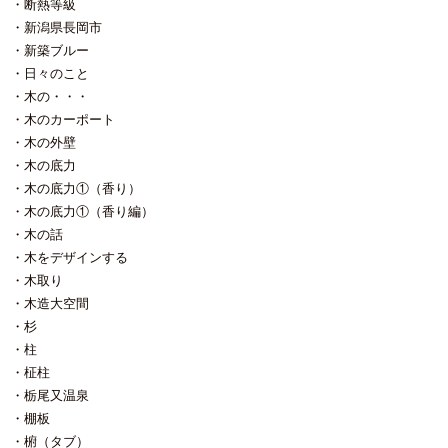
断熱等級
新潟県長岡市
新築ブルー
日々のこと
木の・・・
木のカーポート
木の外壁
木の底力
木の底力①（香り）
木の底力①（香り編）
木の話
木をデザインする
木取り
木造大空間
杉
柱
柾柱
栃尾又温泉
棚板
椨（タブ）