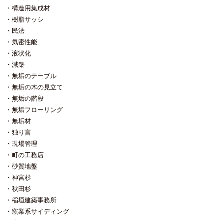
構造用集成材
樹脂サッシ
民法
気密性能
液状化
減築
無垢のテーブル
無垢の木の見立て
無垢の階段
無垢フローリング
無垢材
独り言
現場管理
町の工務店
砂質地盤
神宮杉
秋田杉
稲垣建築事務所
窯業系サイディング