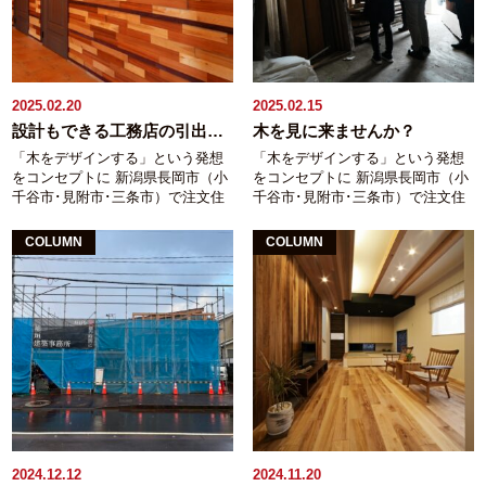
2025.02.20
2025.02.15
設計もできる工務店の引出しは多くて、そして深い
木を見に来ませんか？
「木をデザインする」という発想
「木をデザインする」という発想
をコンセプトに 新潟県長岡市（小
をコンセプトに 新潟県長岡市（小
千谷市･見附市･三条市）で注文住
千谷市･見附市･三条市）で注文住
宅・リフォームをお手伝いしてい
宅・リフォームをお手伝いしてい
る工務店 稲垣建築事務所の稲垣で
る工務店 稲垣建築事務所の稲垣で
COLUMN
COLUMN
す。 もう10年以上前のことにな
す。 先日、これからご商売を始
るのでしょうか？ 住宅雑誌の企画
められるお若いご夫婦のお店に使
で同業者（２社）と対談企画みた
うカウンター材を むさくるしい弊
いなものがありました。 ↑その時
社倉庫にお連れしてご覧になって
の写真。。。。若い！細い！ツー
いただきました。 そのカウンター
ブロック！！！(笑) 三人の中で一
はお店の顔。 顔ではあるけれど、
番年長だったのでこんな話題を振
若いご夫婦にとって樹種や木目、
ったんですよ。 「予算はこれしか
色合いはそれほど重要ではないと
ありません。到底御社で建てられ
（勝手に）思っていました。 とこ
る金額でない事も承知していま
ろが、やはりお店の顔になる木の
す。 けれど、どうしても御社の家
カウンター材選びはご夫婦とも真
が欲しいんです。」 と、おっしゃ
剣です。 ギターをされていると言
2024.12.12
2024.11.20