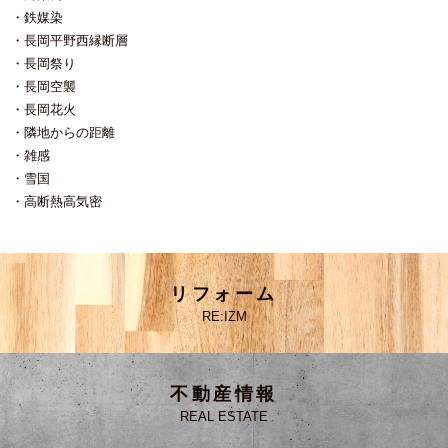
鉄媒染
長岡平野西縁断層
長岡祭り
長岡空襲
長岡花火
隣地からの距離
雑感
雪国
高断熱高気密
リフォーム
RE:IZM
不動産情報
REAL ESTATE