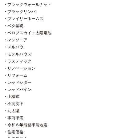
杉柾羽目板をオリジナルで作りま
ら、と、体積当たりの値段で表示
トヒーターで乾燥させつつ粛々と
ブラックウォールナット
した。 コストを掛けずに（実加工
されるのですが 当然、それを左右
工事を進めてまいりたいと思いま
ブラックリンバ
をせずに）板を張るだけなら どん
するのは木目、乾燥度合、長さ。
す。
な樹種にも対応可能だと思ってい
巾は無いけれど長さはそこそこ必
プレイリーホームズ
ます。 ↑外壁に張ったサペリの羽
要なので ブビンガが100万円／㎥
ベタ基礎
目板
だったとして計算すると
ペロブスカイト太陽電池
0.025×2.7×0.15＝0.010125㎥
マンソニア
×1000000円＝10125円 例えばタモ
の集成材を新たに用意したら 25㎜
メルバウ
×4200㎜×450㎜で、、、、今だと
モデルハウス
20000円くらい？（買って無いから
ラスティック
わからない） もっと安いゴムやメ
リノベーション
ルクシパインの集成材だって10000
円以上はするはず（買って無いか
リフォーム
ら詳細不明） 勿論、集成板はハン
レッドシダー
パに残るけれど次に使う当てがな
レッドパイン
いなら１枚分まるまるいただかな
ければならない。 そう考えると無
上棟式
垢材って思っているほど高くな
不同沈下
い。 と、思われません？
丸太梁
事前準備
令和６年能登半島地震
住宅価格