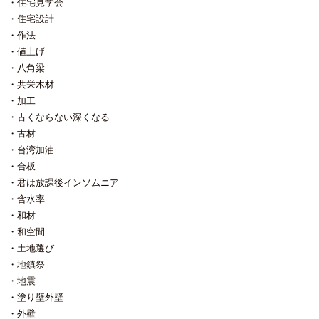
住宅見学会
住宅設計
作法
値上げ
八角梁
共栄木材
加工
古くならない深くなる
古材
台湾加油
合板
君は放課後インソムニア
含水率
和材
和空間
土地選び
地鎮祭
地震
塗り壁外壁
外壁