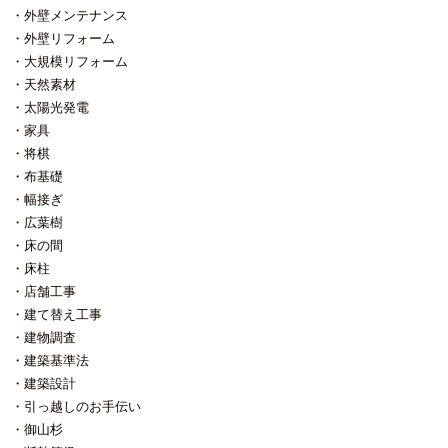
外壁メンテナンス
外壁リフォーム
大規模リフォーム
天然素材
太陽光発電
家具
将棋
布基礎
幅接ぎ
広葉樹
床の間
床柱
店舗工事
建て替え工事
建物調査
建築基準法
建築設計
引っ越しのお手伝い
御山杉