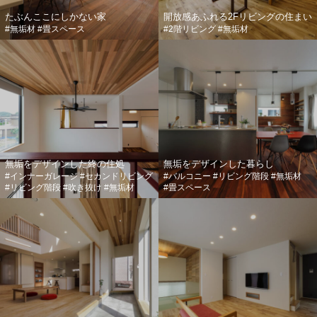
たぶんここにしかない家
開放感あふれる2Fリビングの住まい
#無垢材
#畳スペース
#2階リビング
#無垢材
無垢をデザインした終の住処
無垢をデザインした暮らし
#インナーガレージ
#セカンドリビング
#バルコニー
#リビング階段
#無垢材
#リビング階段
#吹き抜け
#無垢材
#畳スペース