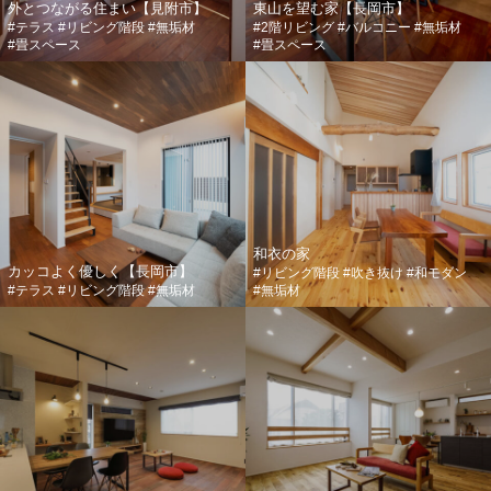
外とつながる住まい【見附市】
東山を望む家【長岡市】
#テラス
#リビング階段
#無垢材
#2階リビング
#バルコニー
#無垢材
#畳スペース
#畳スペース
和衣の家
カッコよく優しく【長岡市】
#リビング階段
#吹き抜け
#和モダン
#テラス
#リビング階段
#無垢材
#無垢材