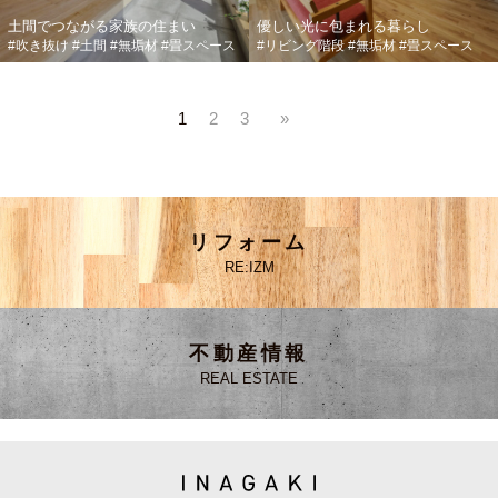
土間でつながる家族の住まい
優しい光に包まれる暮らし
#吹き抜け
#土間
#無垢材
#畳スペース
#リビング階段
#無垢材
#畳スペース
1
2
3
»
リフォーム
RE:IZM
不動産情報
REAL ESTATE