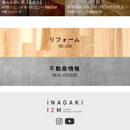
東山を望む家【長岡市】
開放感あふれる2Fリビングの住まい
#2階リビング
#バルコニー
#無垢材
#畳スペース
#2階リビング
#無垢材
リフォーム
RE:IZM
不動産情報
REAL ESTATE