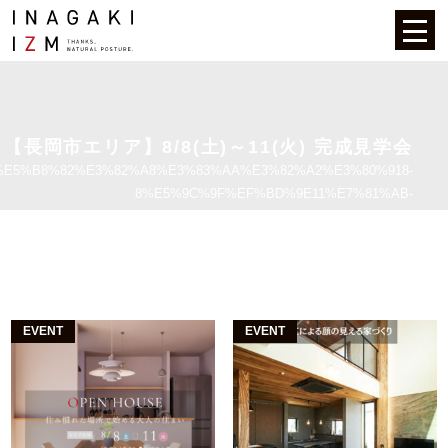
【長岡市エリア】8/8(土)～11(火) 完成見学会
E5%B8%82%E3%82%A8%E3%83%AA%E3%82%A2%E3%80%918-
8%E5%9C%9F%EF%BD%9E11%E7%81%AB-
%E5%AE%8C%E6%88%90%E8%A6%8B%E5%AD%A6%E4%BC%9A
EVENT
EVENT