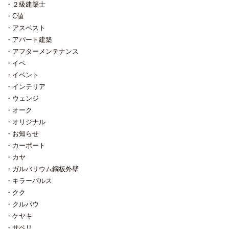
ックでホイッスル作り ・防災ポー
ムさせていただき、今回は１階の
２級建築士
チ作り（参加費500円） ・家のこ
それ以外の部分の全て。 サッシも
C値
と何でも相談会 ・防災クイズラリ
全て入れ替え。（トリプル硝子入
アスベスト
ー ・わなげゲーム（お子様限定）
り樹脂サッシ） 断熱リフォームも
・飲食ブース － こんな方にお
兼ねていますので外壁側断熱材入
アパート建築
すすめです － ・前回参加でき
替。 加えて１階のみのリフォーム
アフターメンテナンス
なかった方 ・もう一度、防災につ
で、熱的に２階と区画する為 １階
イペ
いて見直したい方 ・お子様と一緒
の天井には高性能断熱材30㎜と石
に防災を学びたい方 ・地震に強い
膏ボード（又はベニヤ）が一体と
イベント
家づくりに興味がある方 － イ
なっているフェノバボードRに加え
インテリア
ベント概要 － 日程：令和８年
て 24㎏のグラスウールを追加して
ウェンジ
１月２５日（日） 時間：１０:００
います。 リビングの天井はマコー
オーク
～１６:００ 場所：弊社事務所内
レ羽目板。 その他にも桧羽目板、
（長岡市古正寺２－１４） ※家の
秋田杉柾目羽目板を張らせていた
オリジナル
こと相談会は事前予約を承ってお
だきます。 工事は終ってません
お知らせ
ります。 下記フォームよりご予約
が明日から１週間現場を空けま
カーポート
ください。 － 当日参加が難し
す。 と、申しますのも半年以上前
い方へ － 今回のイベントでは、
から決まっていた工事を１週間で
カヤ
【地震と住まい】について 社長よ
終わらせないといけません。 栃尾
ガルバリウム鋼板外壁
りお話させていただきます。 「当
又温泉と言う温泉地の某温泉宿、
キラーパルス
日参加が難しいけど興味ある」
浴場の脱衣場の床張り替え工事。
クク
「当日参加するけど小さい子供が
最初にその脱衣場の床下を拝見し
いて話を聞けない」 という方にも
た時、すごい湿気とほんのり温か
クルパウ
内容を知っていただけるよう 当日
い地面に 果たしてどんな材料が適
ケヤキ
の様子を動画に残し、後日ご覧い
材で、どんな施工をすればいいの
サペリ