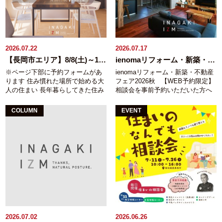
2026.07.22
2026.07.17
【長岡市エリア】8/8(土)～11(火) 完成見学会
ienomaリフォーム・新築・不動産フェア2026秋
※ページ下部に予約フォームがあ
ienomaリフォーム・新築・不動産
ります 住み慣れた場所で始める大
フェア2026秋 【WEB予約限定】
人の住まい 長年暮らしてきた住み
相談会を事前予約いただいた方へ
慣れた場所で新しい暮らしを始め
ギフト券2,000円分プレゼント！
る 今回ご見学いただける住まいは
※ページ下部にあるフォームから
COLUMN
EVENT
これからの暮らしを見据えて建て
ご予約ください。 「夏の暑さ・
替えた大人２人のための住まいで
冬の寒さをどうにかしたい」 「家
す。 １階で生活がしやすい間取
が古くなってきて耐震性が心配」
り・無垢材をふんだんに使用した
「リフォームしたいけど、どこか
室内など これからの毎日を心地よ
ら手をつければいい？」 そんな住
く過ごすための工夫を随所に取り
まいのお悩みを、一級建築士や家
入れました。 「これから先もこの
づくりのプロが一緒に考えます。
場所で心地よく暮らしたい。」 そ
リフォームはもちろん、建て替え
んな想いを形にした住まいをぜひ
や新築など 住まいに関することな
現地でご体感ください。 こんな
ら何でもご相談ください。 まだ考
方におすすめ
建て替えを検討して
え始めたばかりという方も大歓迎
いる方
これからの暮らしを見据え
です。 無理な営業はできませんの
2026.07.02
2026.06.26