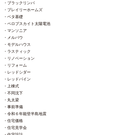
ラレルことは覚悟の上です。（因
ブラックリンバ
みに職人は工事に集中すしてもら
プレイリーホームズ
う為、事務方で搬入します） 実
ベタ基礎
は昨日 先代（父）が他界しまし
た。 亡くなる直前、「空気読んで
ペロブスカイト太陽電池
工事が終わるまでがんばってく
マンソニア
れ」と伝えましたが 親父らしく、
メルバウ
やはり空気を読んでくれませんで
モデルハウス
した（笑） 先代が亡くなろうが決
めた工期は絶対です。 昨今は便利
ラスティック
な世の中になりまして 遺体用の冷
リノベーション
蔵庫をお持ちの業者さんにお世話
リフォーム
になる事になりました。 親父の亡
骸を冷蔵庫に入れることに戸惑い
レッドシダー
や躊躇が無いわけはないです。 親
レッドパイン
父でも工事を優先させたはずです
上棟式
し、許してくれると思っていま
不同沈下
す。 工期的にはドキドキするタ
イトなスケジュールですが 親父が
丸太梁
遺してくれた頼りになる大工職人
事前準備
たちが居ますので彼らとともにや
令和６年能登半島地震
り切ってまいります。
住宅価格
住宅見学会
住宅設計