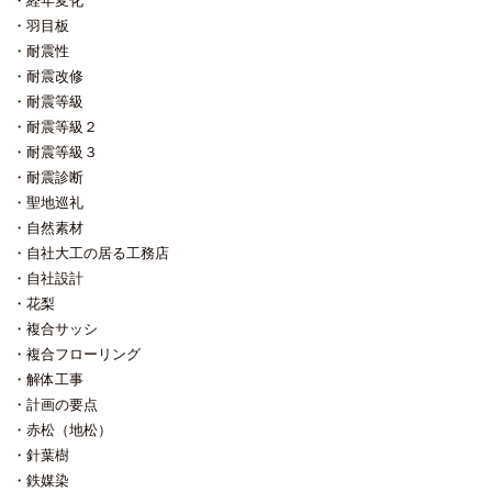
経年変化
羽目板
耐震性
耐震改修
耐震等級
耐震等級２
耐震等級３
耐震診断
聖地巡礼
自然素材
自社大工の居る工務店
自社設計
花梨
複合サッシ
複合フローリング
解体工事
計画の要点
赤松（地松）
針葉樹
鉄媒染