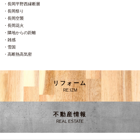
長岡平野西縁断層
長岡祭り
長岡空襲
長岡花火
隣地からの距離
雑感
雪国
高断熱高気密
リフォーム
RE:IZM
不動産情報
REAL ESTATE