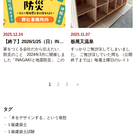
す。 是非この機会にご覧くださ
な方におすすめです － ・建売
フォーム・お電話・Instagramより
【MAP】
ります。 と聞くと驚かれますよ
い。 － このお家のみどころ
住宅と注文住宅で迷っている方 ・
ご連絡ください。
ね。 フォッサマグナ＝糸魚川静岡
－ ・田んぼの景色を楽しむリビ
価格を抑えつつ、性能や素材にも
構造線 と言う日本列島を真っ二つ
ング+テラス ・1階寝室で将来も暮
こだわりたい方 ・無垢の木のぬく
にしかねない１本の断層だとお思
らしやすい間取り ・アウトドア用
もりを暮らしに取り入れたい方
いの方が多いですが フォッサマグ
品もすっきり収まる広い玄関収納
－ イベント概要 － 日程：令
ナとは“大きな溝”と言う意味です。
・延べ床面積33坪でも広がる暮ら
和８年３月７日（土）～２２日
2025.12.24
2025.11.07
糸魚川静岡構造線１本だけで
し － こんな方におすすめで
（日） 時間：１０:００～１７:０
は“溝”とは呼ばないですよね。 ↓こ
【終了】2026/1/25（日）INAGAKIと地震防災－もう一度地震と家の話をしよう－
栃尾又温泉
す － ・景色を楽しめる、開放
０（最終受付１６：３０） 場所：
の画像、Wikipediaから拝借してき
家をつくる会社だから伝えたい、
すっかりご無沙汰してしまいまし
感のあるリビングに憧れている方
柏崎市茨目【MAP】 ※平日は完全
ました。 オレンジ色に塗られてい
防災のこと 2024年3月に開催しま
た。 ご無沙汰していた間も （公開
・将来も暮らしやすい間取りを考
予約制となります。 下記フォーム
る部分 糸魚川静岡構造線、新発田
した「INAGAKIと地震防災」 この
終了までは）毎週土曜日のレイト
えている方 ・無垢の木のぬくもり
よりご予約ください。 土日祝日は
小出構造線、柏崎千葉構造線 この
度2回目の開催となります。 もし
ショーで「東京ＭER～南海ミッシ
を暮らしに取り入れたい方 －
予約なしでもご見学いただけます
３本に囲まれた範囲全てをフォッ
もの地震が起きたとき、 「知って
ョン」を計１３回観て 家では寝落
イベント概要 － 日程：令和８
が 事前にご予約いただくとスムー
サマグナと呼びます。 オレンジの
いる」「体験したことがある」こ
ちするまでTV版を見続けておりま
年４月４日（土）・５日（日） 時
ズにご案内が可能です。 ☆ご予約
範囲はそれ以外の範囲と比べて地
とは きっと大きな安心につながり
した。最近の口癖は「ですね」。
間：１０:００～１７:００（最終受
特典：大工手作り木の小物プレゼ
層が新しく、 地質学上ですと溝状
1
2
3
»
ます。 是非この機会にご参加くだ
重い物を持つときはイチ、ニっ、
付１６：３０） 場所：長岡市高畑
ント☆
に新しい地層が存在する成り立ち
さい。 － 内容 － ・地震VR
サンと掛け声を掛けてしまう 新潟
【MAP】 ※全予約制となります。
自体が異常で、 太古の昔からの地
体験 ・地震と家の話【11:00
県長岡市、自社大工の居る工務
下記フォームよりご予約くださ
殻変動が関係しているのは明らか
～/13:00～】 「壊れた家・壊れな
店、稲垣建築事務所の稲垣です。
い。
なのだそうです。 フォッサマグ
タグ
かった家の違いとは？」「今ある
ホント、喜多見先生になりたい
ナの真上にいても、 すぐそこに長
家の高耐震化の手法」 「最恐クラ
（笑） 【相変らず撮影センス
岡平野西縁断層と言うヤバ目な断
「木をデザインする」という発想
スの断層"長岡平野西縁断層"と
ZEROですが】 少し前から進めて
層があっても 備えることは出来る
１級建築士
は」 被災住宅3200棟以上を目にし
いる大規模リフォームの現場。 お
と思うのです。 そして備える事＝
た弊社社長がお話します ・牛乳パ
風呂とトイレは２年前にリフォー
１級建築士試験
知る事だと思っています。