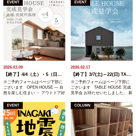
スがありません。 お客様に
て替えるか、部分的に直すのか…
度 地震発生確率： ３０年以
しめる体験コーナーをご用意して
まい」への移動のみ対象です。※
EVENT
EVENT
INAGAKIの住まいを見ていただけ
「気になっているけれど、どうし
内に、３％以上 国は2025年１
います。 防災体験コーナー ■防災
仮住まいは弊社指定の物件となり
る機会をなんとか作れないかと考
ていいかわからない」 そんな方の
月に発生確率がやや高いAランクか
トイレづくり（先着６組） ■防災
ます。※ 仮住まい期間中の水道光
え 今回はお客様のご厚意により 実
ための相談会です。 今の住まいの
ら「高い」Sランクに変えていま
ポーチづくり ■牛乳パックホイッ
熱費はお客様ご負担となります。
際に暮らしているお住まいを見学
お悩みや暮らし方、将来のことを
す 県内で7920人が亡くな
スルづくり 木育体験コーナー ■か
※ ④の特典は ホームページからの
できるOB様邸邸見学会を行いま
お聞きしながら 建て替え・リフォ
り、１７万1000棟が全壊すると予
んなくずプール ■端材工作 ― 詳
事前相談会予約が対象です。
す。 写真だけでは伝わらない住み
ームそれぞれの選択肢を 一緒に整
想されています。 7920人が亡
細 － 日程：7/11（土）～26（日）
心地や使い勝手、木の心地よさを
理していく時間にしています。
くなるという予想も衝撃的ですが
※平日も毎日開催！ ※体験イベン
暮らしの中で体感いただける貴重
－ こんな方におすすめ － ・家が
長岡市で1700人、燕市が1300
トは7/11（土）のみ開催です。 時
な機会です。 当日は家づくりのき
古くなってきて、この先が気にな
人、新潟市西蒲区が800人。
間：10:00～16:00 ※完全予約制・
っかけや暮らしてみての感想など
っている ・リフォームと建て替
全体の半数近くをこの３市区が占
個別相談※無理な営業はいたしま
お施主様のリアルな声も聞いてい
え、どちらがいいかわからない ・
めています。 この驚愕の被害想
せん※聞くだけ・相談だけ歓迎
ただけます。 是非お越しくださ
実家のことを相談したい － ご予
定、ボクが勝手に言っているわけ
2026.03.09
2026.02.17
い！ ※下記施工直後の写真
約特典 － 相談会ご参加でガラポン
ではなく、全て新潟県が公式に発
【終了】4/4（土）・5（日）完成見学会開催
【終了】3/7(土)～22(日) TABLE HOUSE 完成見学会
－見学会はこんな方におすすめ
参加 － ご成約特典 － 相談会を
表しているものです。 公式に発表
※ご予約フォームはページ下部に
※ご予約フォームはページ下部に
― ・平屋を検討している方 ・建売
きっかけに工事をお任せいただい
されているにもかかわらずご存じ
ございます OPEN HOUSE ― 自
ございます TABLE HOUSE 完成
やモデルハウス購入を検討してい
た場合 下記のサポートをご用意し
の方が圧倒的に少ない事が問題だ
然を楽しむ住まい － アウトドア好
見学会 お待たせいたしました。 新
る方 ・無垢の木を使ったデザイン
ております。 ・引越しのお手伝い
と思うのです。 （因みに中越地震
きのご家族が建てた景色を楽しむ
しいTABLE HOUSE１棟目がつい
住宅をお探しの方 ・自分だけのコ
・弊社所有アパートの仮住まい家
本震はM6.8。マグニチュードは1
住まいが もうすぐ完成します！ 家
に完成いたします。 低価格ながら
ダワリの空間をつくりたい方 イ
賃無料 ※完全予約制・個別相談
違うと地震エネルギーは32倍にな
EVENT
COLUMN
の裏側から広がる田んぼの景色に
も性能や素材にこだわった住まい
ベント概要 開催日：６/２０
※無理な営業はいたしません※聞
りますので 予想された通りのM8.0
向かって リビングからつながるテ
を 実際の空間でご体感いただけま
（土） １０:００～１６：００ 場
くだけ・相談だけ歓迎 ― 詳細
なら“地震エネルギー”は中越地震の
ラス、 開放感のある玄関の吹抜や
す。 TABLE HOUSEの間取りやサ
所：新潟県長岡市（ご予約時に詳
－ 日程：５/16（土）17（日）
38倍強となります） そもそも、
広めの玄関収納など 暮らしやすさ
イズ感、無垢材の心地よさを 是非
しい住所をお伝えいたします。）
23（土）24（日） 時間：10:00～
長岡市はもちろん、新潟県の広い
と遊び心を詰め込んだ住まいで
現地でご覧ください。 － こん
その他：完全予約制 ご予約は下記
16:00 場所：弊社事務所内
範囲はフォッサマグナの真上にあ