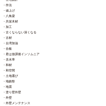
作法
値上げ
八角梁
共栄木材
加工
古くならない深くなる
古材
台湾加油
合板
君は放課後インソムニア
含水率
和材
和空間
土地選び
地鎮祭
地震
塗り壁外壁
外壁
外壁メンテナンス