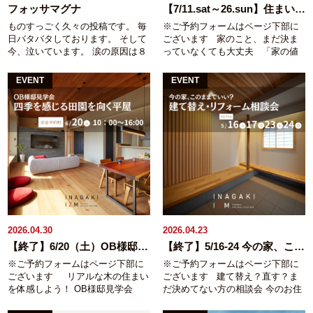
た住まいづくりを考えている方
新
でお気軽にお越しください！
フォッサマグナ
【7/11.sat～26.sun】住まいのなんでも相談会｜防災・木育体験
築を考え始めたばかりで、まずは
― 詳細 ― 日程：2026年9月5日
ものすっごく久々の投稿です。 毎
※ご予約フォームはページ下部に
見学してみたい方 イベント詳細
（土）・9月6日（日） 時間：
日バタバタしております。 そして
ございます 家のこと、まだ決ま
開催日：8月8日（土）～8月１１日
10:00～16:00（予約最終受付
今、泣いています。 涙の原因は８
っていなくても大丈夫 「家の値
（火） 時間：10:00～17:00（最終
15:00） 会場：ハイブ長岡 内容：
月公開の「劇場版 東京MER～
段がどんどん上がっていて不
受付16:00） 場所：長岡市大島 ※
無垢床体験/相談会/ワークショップ
capital crisis」予告編を見たから
安…」 そんな声にお応えする相談
ご予約いただいた方へ詳細住所を
※ワークショップはアンケートに
EVENT
EVENT
（笑） 予告編でこの感情移入っぷ
会です。 建築費が上がっている
ご案内いたします。 ※画像はパー
ご協力いただいた方 URL：
りだと映画館では声を上げて嗚咽
今、 住まいづくりの「正解」は人
スです a a
https://www.ienoma.jp/ ― 特典 ―
してしまうのではないかと心配し
それぞれ。 新築・リフォーム・中
ienoma2026秋限定４大キャンペー
ている 稲垣建築事務所、稲垣で
古購入だけでなく 何も決まってな
ン ① キッチン入れ替え工事 ご成
す。 この映画の題材は首都直下
くてもOK。 一級建築士強面社長
約特典通常の水栓から
タッチレス
地震。大地震に襲われた東京で 東
が今の状況に合わせたご相談を承
水栓へグレードアップ（オプショ
京MERを中心として全国に広がっ
ります！ － こんな方におすすめ
ンプレゼント） ② ユニットバス入
たMERの活躍を描くものですが、
－ ・家やリフォームの価格が上が
れ替え工事 ご成約特典通常の換気
映画とは関係なしに、最近やたら
っていて不安 ・新築・リフォー
扇から
浴室暖房換気乾燥機へグレ
と地震多くないですか？しかも大
ム・建て替え・中古購入…何から
ードアップ（オプションプレゼン
き目の。 何度か触れていますが、
考えればいいかわからない ・今す
ト） ③ 引越しを伴うリフォーム工
ここ新潟県（特に長岡市）は陸上
ぐではないけれど、将来のために
事 ご成約特典
引越し作業のお手伝
2026.04.30
2026.04.23
断層としては強烈な断層がありま
情報だけでも知っておきたい －
い（1回）
仮住まいの家賃 全額保
【終了】6/20（土）OB様邸見学会開催
【終了】5/16-24 今の家、このままでいい？－ 建て替え・リフォーム相談会 －
す。 その名も「長岡平野西縁断層
ご予約特典 － 相談会事前予約でガ
証 ④ 事前来場予約特典ギフトカー
※ご予約フォームはページ下部に
※ご予約フォームはページ下部に
（帯）」。 この断層の存在をご存
ラポン参加 木製ギターづくり※お
ド 2,000円分 プレゼント 【ご注意
ございます リアルな木の住まい
ございます 建て替え？直す？ま
知の方、地元にもほとんどいらっ
子様限定 7/11（土）限定｜体験
事項】 ※ ①・②の特典はいずれか
を体感しよう！ OB様邸見学会
だ決めてない方の相談会 今のお住
しゃいません。 もっと言えば、
イベントも同時開催！ 7/11（土）
一つのみ適用となります。※ ③の
開催 弊社には現在、モデルハウ
まい、 このまま住み続けるか、建
地震の規模 ： Ｍ８．０程
限定で住まいの相談とあわせて楽
引越しは「現在のお住まい → 仮住