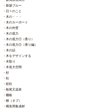
新築ブルー
日々のこと
木の・・・
木のカーポート
木の外壁
木の底力
木の底力①（香り）
木の底力①（香り編）
木の話
木をデザインする
木取り
木造大空間
杉
柱
柾柱
栃尾又温泉
棚板
椨（タブ）
構造用集成材