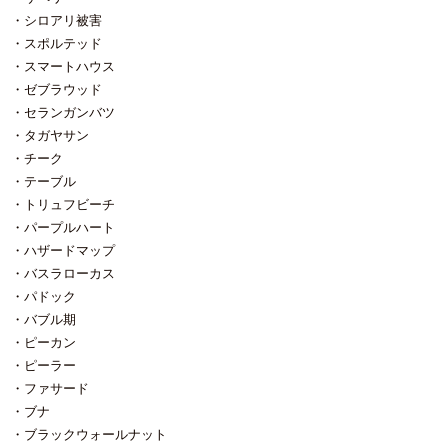
ただけるよう準備しています。 被
か自信が持てませんでしたが 様々
シロアリ被害
災地の写真を含む内容となるた
な方から助言をいただき、その度
め、 動画はYouTubeにて限定公開
に膝を打って納得し、 出来る限り
スポルテッド
とさせていただきます。 下記フォ
コストを掛けずに、それでも地熱
スマートハウス
ームよりご予約ください。 ※メッ
と湿気に耐え、耐えきれなくなっ
ゼブラウッド
セージ欄に「動画視聴希望」とご
たら 傷んだ所だけ張り替えられ
入力ください。 ※システムの都合
る。そんな方法にたどり着いた次
セランガンバツ
上、日程入力が必須になっており
第です。 助言と材料提案をしてい
タガヤサン
ます。 お手数ですがいずれかの日
ただいた遠方の愛媛県共栄木材の
チーク
程をご入力ください。
方々には感謝しています。 その
テーブル
期間、宿泊のお客様の予約を見合
わせていただいていたため工期厳
トリュフビーチ
守。 工期内に終わらせるため現場
パープルハート
での作業を少しでも軽くしておく
ハザードマップ
ために脱衣棚を事前に造りまし
た。 材料は杉の幅接ぎ板。 背板
バスラローカス
（裏板）はベニヤのつもりでした
パドック
が 由緒正しく歴史のある温泉宿の
バブル期
メイン浴室脱衣場にベニヤはねー
ピーカン
だろ？と、思いとどまり 杉の無垢
板を貼っています。 これを現場で
ピーラー
取り付けるだけにしました。 杉な
ファサード
ので見た目ほど重くは無いのです
ブナ
が なにせ搬入経路には長ぁ～い階
ブラックウォールナット
段が待ち受けています。 足腰がヤ