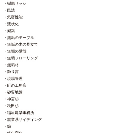
樹脂サッシ
民法
気密性能
液状化
減築
無垢のテーブル
無垢の木の見立て
無垢の階段
無垢フローリング
無垢材
独り言
現場管理
町の工務店
砂質地盤
神宮杉
秋田杉
稲垣建築事務所
窯業系サイディング
節